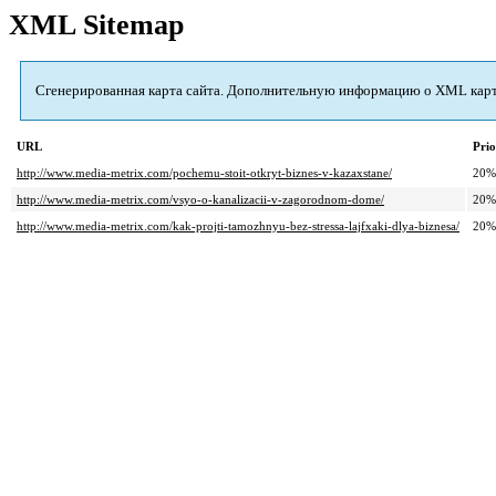
XML Sitemap
Сгенерированная карта сайта. Дополнительную информацию о XML картах
URL
Prio
http://www.media-metrix.com/pochemu-stoit-otkryt-biznes-v-kazaxstane/
20%
http://www.media-metrix.com/vsyo-o-kanalizacii-v-zagorodnom-dome/
20%
http://www.media-metrix.com/kak-projti-tamozhnyu-bez-stressa-lajfxaki-dlya-biznesa/
20%