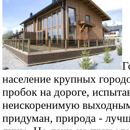
Г
население крупных город
пробок на дороге, испытав
неискоренимую выходным
придуман, природа - лучш