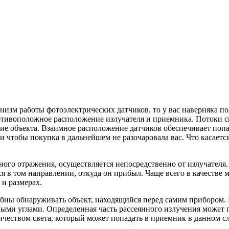
анизм работы фотоэлектрических датчиков, то у вас наверняка п
отивоположное расположение излучателя и приемника. Потоки св
ие объекта. Взаимное расположение датчиков обеспечивает попа
и чтобы покупка в дальнейшем не разочаровала вас. Что касаетс
го отражения, осуществляется непосредственно от излучателя. 
ся в том направлении, откуда он прибыл. Чаще всего в качестве 
и размерах.
обны обнаруживать объект, находящийся перед самим прибором. 
ными углами. Определенная часть рассеянного излучения может п
чеством света, который может попадать в приемник в данном сл