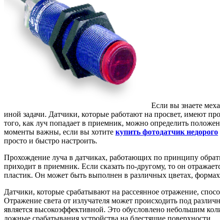
Если вы знаете мех
иной задачи. Датчики, которые работают на просвет, имеют пр
того, как луч попадает в приемник, можно определить положен
моменты важны, если вы хотите
купить фотодатчик недорого
просто и быстро настроить.
Прохождение луча в датчиках, работающих по принципу обратно
приходит в приемник. Если сказать по-другому, то он отражает
пластик. Он может быть выполнен в различных цветах, формах 
Датчики, которые срабатывают на рассеянное отражение, спос
Отражение света от излучателя может происходить под различ
является высокоэффективной. Это обусловлено небольшим коли
ложные срабатывания устройства на блестящие поверхности.