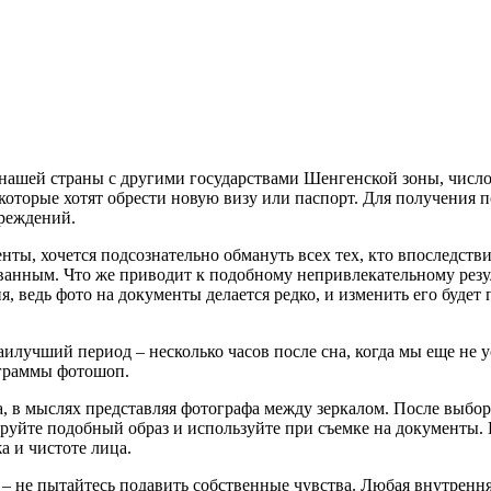
нашей страны с другими государствами Шенгенской зоны, число
 которые хотят обрести новую визу или паспорт. Для получения
чреждений.
ты, хочется подсознательно обмануть всех тех, кто впоследстви
ованным. Что же приводит к подобному непривлекательному резу
 ведь фото на документы делается редко, и изменить его будет
илучший период – несколько часов после сна, когда мы еще не у
ограммы фотошоп.
а, в мыслях представляя фотографа между зеркалом. После выбо
руйте подобный образ и используйте при съемке на документы. 
а и чистоте лица.
 – не пытайтесь подавить собственные чувства. Любая внутренн