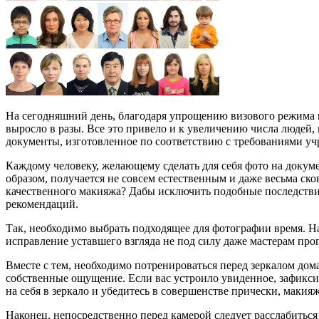
На сегодняшний день, благодаря упрощению визового режима 
выросло в разы. Все это привело и к увеличению числа людей,
документы, изготовленное по соответствию с требованиями у
Каждому человеку, желающему сделать для себя фото на докумен
образом, получается не совсем естественным и даже весьма ск
качественного макияжа? Дабы исключить подобные последствия,
рекомендаций.
Так, необходимо выбрать подходящее для фотографии время. На
исправление уставшего взгляда не под силу даже мастерам пр
Вместе с тем, необходимо потренироваться перед зеркалом дом
собственные ощущение. Если вас устроило увиденное, зафикси
на себя в зеркало и убедитесь в совершенстве прически, макияж
Наконец, непосредственно перед камерой следует расслабиться