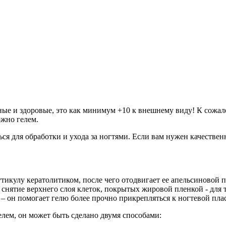
ые и здоровые, это как минимум +10 к внешнему виду! К сожа
ожно гелем.
ься для обработки и ухода за ногтями. Если вам нужен качестве
утикулу кератолитиком, после чего отодвигает ее апельсиновой
т снятие верхнего слоя клеток, покрытых жировой пленкой - для 
– он помогает гелю более прочно прикрепляться к ногтевой пла
лем, он может быть сделано двумя способами: