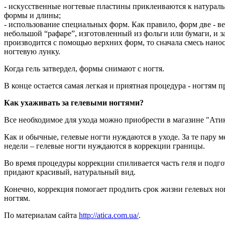
- искусственные ногтевые пластины приклеиваются к натурал
формы и длины;
- использование специальных форм. Как правило, форм две - в
небольшой “рафаре”, изготовленный из фольги или бумаги, и з
производится с помощью верхних форм, то сначала смесь нанос
ногтевую лунку.
Когда гель затвердел, формы снимают с ногтя.
В конце остается самая легкая и приятная процедура - ногтям 
Как ухаживать за гелевыми ногтями?
Все необходимое для ухода можно приобрести в магазине "Атик
Как и обычные, гелевые ногти нуждаются в уходе. За те пару м
недели – гелевые ногти нуждаются в коррекции границы.
Во время процедуры коррекции спиливается часть геля и подго
придают красивый, натуральный вид.
Конечно, коррекция помогает продлить срок жизни гелевых ногт
ногтям.
По материалам сайта
http://atica.com.ua/
.