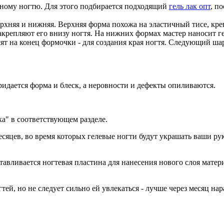
ьному ногтю. Для этого подбирается подходящий
гель лак опт
, п
ерхняя и нижняя. Верхняя форма похожа на эластичный тисе, кр
акрепляют его внизу ногтя. На нижних формах мастер наносит г
ят на конец формочки - для создания края ногтя. Следующий ша
придается форма и блеск, а неровности и дефекты опиливаются.
а" в соответствующем разделе.
есяцев, во время которых гелевые ногти будут украшать ваши ру
тавливается ногтевая пластина для нанесения нового слоя матер
ей, но не следует сильно ей увлекаться - лучше через месяц на