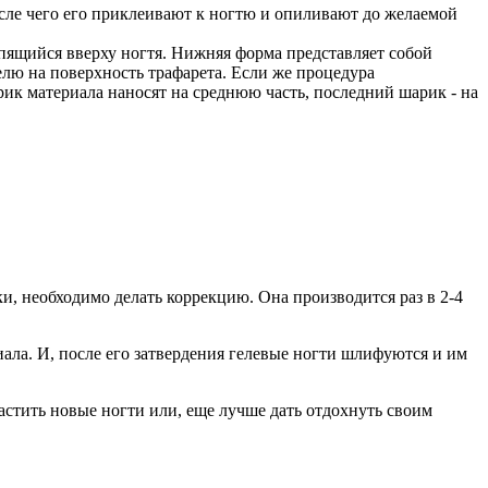
осле чего его приклеивают к ногтю и опиливают до желаемой
епящийся вверху ногтя. Нижняя форма представляет собой
елю на поверхность трафарета. Если же процедура
рик материала наносят на среднюю часть, последний шарик - на
ки, необходимо делать коррекцию. Она производится раз в 2-4
иала. И, после его затвердения гелевые ногти шлифуются и им
растить новые ногти или, еще лучше дать отдохнуть своим