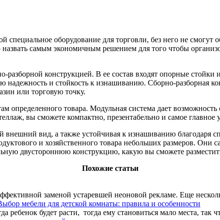
ой специальное оборудование для торговли, без него не смогут 
назвать самым экономичным решением для того чтобы организо
о-разборной конструкцией. В ее состав входят опорные стойки и 
ию надежность и стойкость к изнашиванию. Сборно-разборная ко
зин или торговую точку.
там определенного товара. Модульная система дает возможность
еллаж, вы сможете компактно, презентабельно и самое главное у
й внешний вид, а также устойчивая к изнашиванию благодаря с
одуктового и хозяйственного товара небольших размеров. Они с
ьную двустороннюю конструкцию, какую вы сможете разместить 
Похожие статьи
ффективной заменой устаревшей неоновой рекламе. Еще несколько
Выбор мебели для детской комнаты: правила и особенности
 ребенок будет расти, тогда ему становиться мало места, так чт