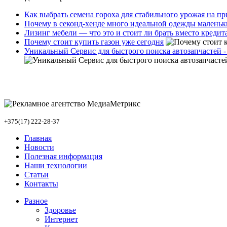
Как выбрать семена гороха для стабильного урожая на п
Почему в секонд-хенде много идеальной одежды маленьк
Лизинг мебели — что это и стоит ли брать вместо кредит
Почему стоит купить газон уже сегодня
Уникальный Сервис для быстрого поиска автозапчастей -
+375(17) 222-28-37
Главная
Новости
Полезная информация
Наши технологии
Статьи
Контакты
Разное
Здоровье
Интернет