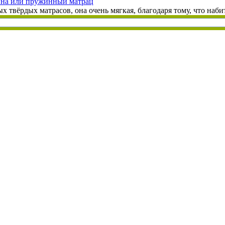
ина или пружинный матрац
 твёрдых матрасов, она очень мягкая, благодаря тому, что набит