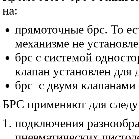
на:
прямоточные брс. То ес
механизме не установле
брс с системой односто
клапан установлен для 
брс с двумя клапанами 
БРС применяют для след
подключения разнообра
пневматических пистол