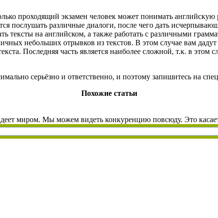
колько проходящий экзамен человек может понимать английскую р
ётся послушать различные диалоги, после чего дать исчерпываю
ь тексты на английском, а также работать с различными граммат
чных небольших отрывков из текстов. В этом случае вам дадут о
кста. Последняя часть является наиболее сложной, т.к. в этом 
имально серьёзно и ответственно, и поэтому запишитесь на сп
Похожие статьи
адеет миром. Мы можем видеть конкуренцию повсюду. Это касаетс