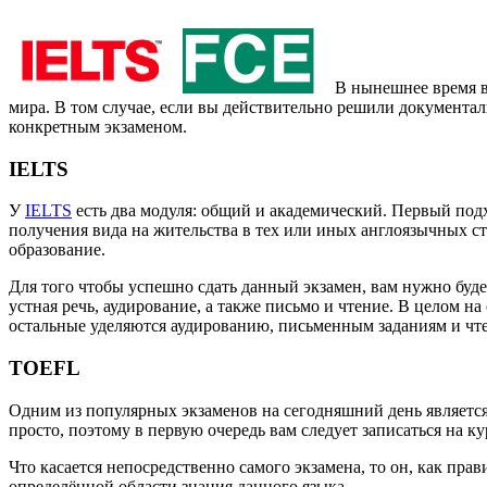
В нынешнее время в
мира. В том случае, если вы действительно решили документал
конкретным экзаменом.
IELTS
У
IELTS
есть два модуля: общий и академический. Первый подх
получения вида на жительства в тех или иных англоязычных стр
образование.
Для того чтобы успешно сдать данный экзамен, вам нужно буде
устная речь, аудирование, а также письмо и чтение. В целом на
остальные уделяются аудированию, письменным заданиям и чт
TOEFL
Одним из популярных экзаменов на сегодняшний день являетс
просто, поэтому в первую очередь вам следует записаться на к
Что касается непосредственно самого экзамена, то он, как пра
определённой области знания данного языка.