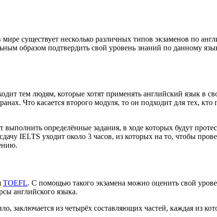
 мире существует несколько различных типов экзаменов по англ
ьным образом подтвердить свой уровень знаний по данному языку
одит тем людям, которые хотят применять английский язык в сво
анах. Что касается второго модуля, то он подходит для тех, кт
т выполнить определённые задания, в ходе которых будут проте
 сдачу IELTS уходит около 3 часов, из которых на то, чтобы про
ению.
я
TOEFL
. С помощью такого экзамена можно оценить свой уровен
урсы английского языка.
вило, заключается из четырёх составляющих частей, каждая из к