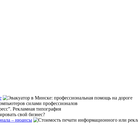
е
рнала – нюансы