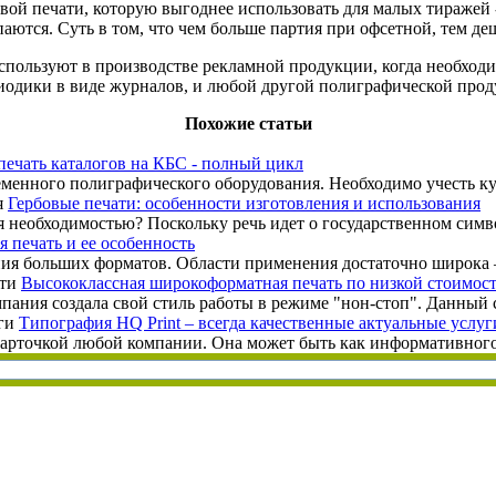
вой печати, которую выгоднее использовать для малых тиражей -
аются. Суть в том, что чем больше партия при офсетной, тем деш
спользуют в производстве рекламной продукции, когда необход
ериодики в виде журналов, и любой другой полиграфической про
Похожие статьи
печать каталогов на КБС - полный цикл
еменного полиграфического оборудования. Необходимо учесть ку
Гербовые печати: особенности изготовления и использования
тся необходимостью? Поскольку речь идет о государственном сим
 печать и ее особенность
я больших форматов. Области применения достаточно широка – 
Высококлассная широкоформатная печать по низкой стоимос
ания создала свой стиль работы в режиме "нон-стоп". Данный сти
Типография HQ Print – всегда качественные актуальные услуг
арточкой любой компании. Она может быть как информативного, та