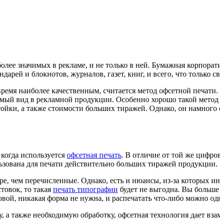
олее значимых в рекламе, и не только в ней. Бумажная корпора
дарей и блокнотов, журналов, газет, книг, и всего, что только св
ремя наиболее качественным, считается метод офсетной печати. 
мый вид в рекламной продукции. Особенно хорошо такой метод 
тойки, а также стоимости больших тиражей. Однако, он намного 
 когда используется
офсетная печать
. В отличие от той же цифро
ьзована для печати действительно больших тиражей продукции.
е, чем перечисленные. Однако, есть и нюансы, из-за которых и
товок, то такая
печать типографии
будет не выгодна. Вы больше 
овой, никакая форма не нужна, и распечатать что-либо можно о
, а также необходимую обработку, офсетная технология дает вз