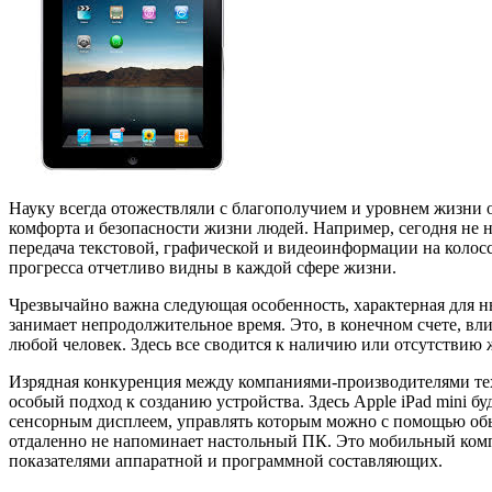
Науку всегда отожествляли с благополучием и уровнем жизни о
комфорта и безопасности жизни людей. Например, сегодня не 
передача текстовой, графической и видеоинформации на колосс
прогресса отчетливо видны в каждой сфере жизни.
Чрезвычайно важна следующая особенность, характерная для 
занимает непродолжительное время. Это, в конечном счете, вл
любой человек. Здесь все сводится к наличию или отсутствию 
Изрядная конкуренция между компаниями-производителями техн
особый подход к созданию устройства. Здесь Apple iPad mini б
сенсорным дисплеем, управлять которым можно с помощью обы
отдаленно не напоминает настольный ПК. Это мобильный компь
показателями аппаратной и программной составляющих.