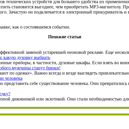
ов технических устройств для большего удобства их применени
купить становится выгоднее, чем приобретать MP3-магнитолу. Пр
ого. Зачастую он подключается в электронный прикуриватель и 
ывке, как о состоявшемся событии.
Похожие статьи
ффективной заменой устаревшей неоновой рекламе. Еще несколько
з: какую духовку выбрать
онные приборы, в частности, духовые шкафы. Если взять во вни
бого мужчины станут брюки!
чают по одежке». Важно всегда и везде выглядеть привлекательно
ни человека
 представить себе существование человека. Они превратились в
едку?
упной диковинкой или экзотикой. Они стали необходимостью дл