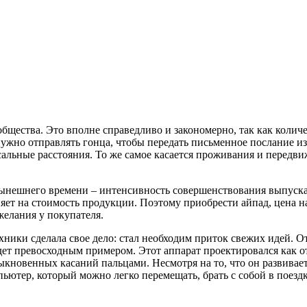
бщества. Это вполне справедливо и закономерно, так как количе
нужно отправлять гонца, чтобы передать письменное послание и
альные расстояния. То же самое касается проживания и передвиж
нынешнего времени – интенсивность совершенствования выпуска
ияет на стоимость продукции. Поэтому приобрести айпад, цена 
желания у покупателя.
ики сделала свое дело: стал необходим приток свежих идей. От
удет превосходным примером. Этот аппарат проектировался как о
кновенных касаний пальцами. Несмотря на то, что он развивае
ютер, который можно легко перемещать, брать с собой в поезд