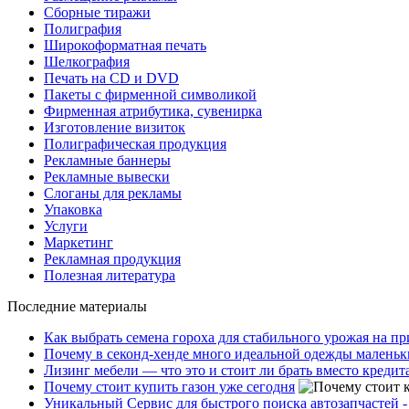
Сборные тиражи
Полиграфия
Широкоформатная печать
Шелкография
Печать на СD и DVD
Пакеты с фирменной символикой
Фирменная атрибутика, сувенирка
Изготовление визиток
Полиграфическая продукция
Рекламные баннеры
Рекламные вывески
Слоганы для рекламы
Упаковка
Услуги
Маркетинг
Рекламная продукция
Полезная литература
Последние материалы
Как выбрать семена гороха для стабильного урожая на п
Почему в секонд-хенде много идеальной одежды маленьк
Лизинг мебели — что это и стоит ли брать вместо кредит
Почему стоит купить газон уже сегодня
Уникальный Сервис для быстрого поиска автозапчастей -