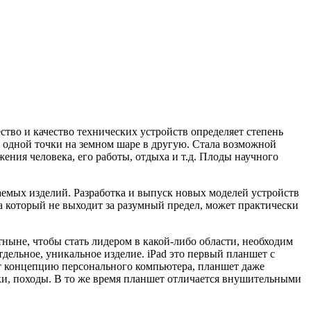
ство и качество технических устройств определяет степень
з одной точки на земном шаре в другую. Стала возможной
ения человека, его работы, отдыха и т.д. Плоды научного
емых изделий. Разработка и выпуск новых моделей устройств
на который не выходит за разумный предел, может практически
ныне, чтобы стать лидером в какой-либо области, необходим
тдельное, уникальное изделие. iPad это первый планшет с
т концепцию персонального компьютера, планшет даже
ки, походы. В то же время планшет отличается внушительными