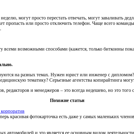
неделю, могут просто перестать отвечать, могут заваливать дедл
жет пропасть или просто отключить телефон. Чаще всего команды
.
у всеми возможными способами (кажется, только биткоины пока н
ально.
зируются на разных темах. Нужен юрист или инженер с дипломом
дицинскую тематику? Серьезные агентства копирайтинга могут 
 редакторов и менеджеров – это всегда недешево, но это того с
Похожие статьи
 корпоратив
ерь красивая фотокарточка есть даже у самых маленьких члено
х автомобилей и это является ее основным видом деятельности