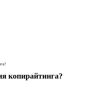
нга?
ия копирайтинга?