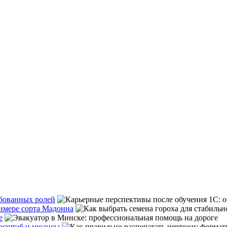
ебованных ролей
римере сорта Мадонна
е
масштаб и нюансы