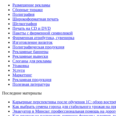
Размещение рекламы
Сборные тиражи
Полиграфия
Широкоформатная печать
Шелкография
Печать на СD и DVD
Пакеты с фирменной символикой
Фирменная атрибутика, сувенирка
Изготовление визиток
Полиграфическая продукция
Рекламные баннеры
Рекламные вывески
Слоганы для рекламы
Упаковка
Услуги
Маркетинг
Рекламная продукция
Полезная литература
Последние материалы
Карьерные перспективы после обучения 1С: обзор востр
Как выбрать семена гороха для стабильного урожая на п
Эвакуатор в Минске: профессиональная помощь на дорог
Как правильно распечатать чертежи: форматы, плоттер, 