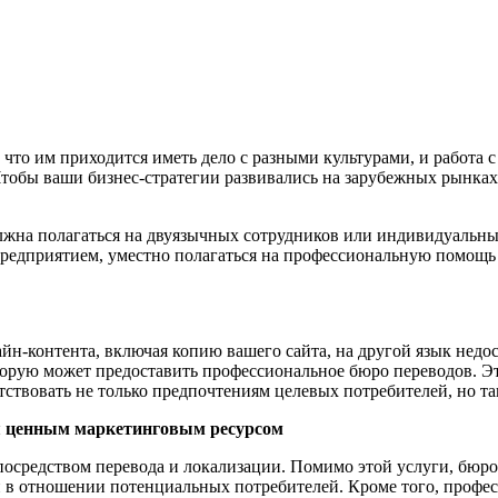
т, что им приходится иметь дело с разными культурами, и работ
тобы ваши бизнес-стратегии развивались на зарубежных рынках, 
должна полагаться на двуязычных сотрудников или индивидуальн
предприятием, уместно полагаться на профессиональную помощ
йн-контента, включая копию вашего сайта, на другой язык недо
торую может предоставить профессиональное бюро переводов. Это
етствовать не только предпочтениям целевых потребителей, но т
ся ценным маркетинговым ресурсом
посредством перевода и локализации. Помимо этой услуги, бюр
в отношении потенциальных потребителей. Кроме того, професс