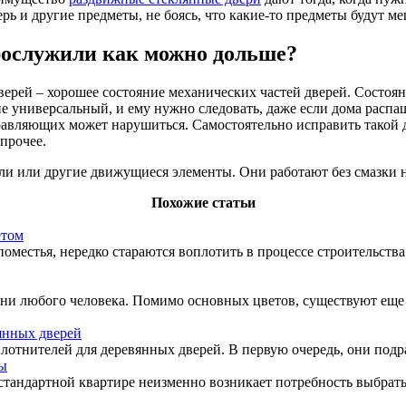
ь и другие предметы, не боясь, что какие-то предметы будут м
рослужили как можно дольше?
ерей – хорошее состояние механических частей дверей. Состоян
пе универсальный, и ему нужно следовать, даже если дома расп
равляющих может нарушиться. Самостоятельно исправить такой д
 прочее.
тли или другие движущиеся элементы. Они работают без смазки 
Похожие статьи
етом
поместья, нередко стараются воплотить в процессе строительств
зни любого человека. Помимо основных цветов, существуют еще 
янных дверей
отнителей для деревянных дверей. В первую очередь, они подра
ры
стандартной квартире неизменно возникает потребность выбрат