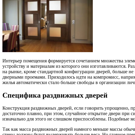
Интерьер помещения формируется сочетанием множества элеме
устройству и материалам из которого они изготавливаются. Ра
на рынке, кроме стандартной конфигурации дверей, больше н
дверными проемами. Приходилось идти на компромисс, наприме
жилья автоматически стало больше свободы в организации лич
Специфика раздвижных дверей
Конструкция раздвижных дверей, если говорить упрощенно, пр
достаточно плавно, при этом, случайное открытие двери при 
изначально для этого не слишком приспособлены. Подобные мод
Так как масса раздвижных дверей намного меньше массы обычн
стены должны будут выдерживать больше веса. Но главное пр