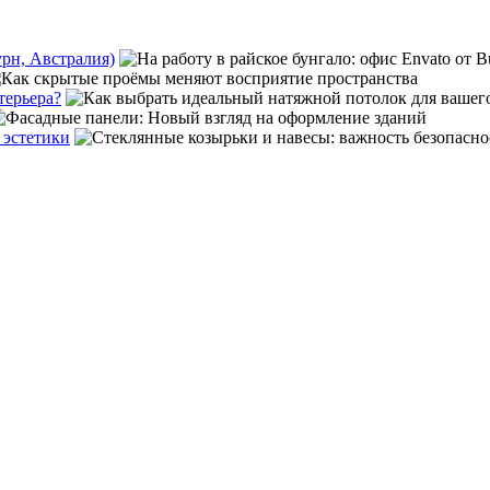
урн, Австралия)
терьера?
 эстетики