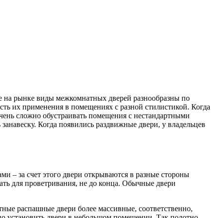
е на рынке виды межкомнатных дверей разнообразны по
ость их применения в помещениях с разной стилистикой. Когда
чень сложно обустраивать помещения с нестандартными
занавеску. Когда появились раздвижные двери, у владельцев
и – за счет этого двери открываются в разные стороны
ать для проветривания, не до конца. Обычные двери
тные распашные двери более массивные, соответственно,
но установить двери в небольшом помещении. Так полотно