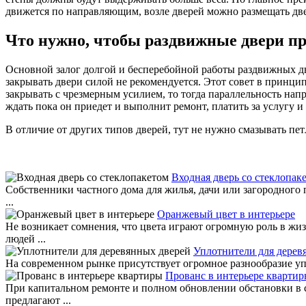
движется по направляющим, возле дверей можно размещать двер
Что нужно, чтобы раздвижные двери п
Основной залог долгой и бесперебойной работы раздвижных дв
закрывать двери силой не рекомендуется. Этот совет в принци
закрывать с чрезмерным усилием, то тогда параллельность нап
ждать пока он приедет и выполнит ремонт, платить за услугу и
В отличие от других типов дверей, тут не нужно смазывать пе
Входная дверь со стеклопак
Собственники частного дома для жилья, дачи или загородного 
...
Оранжевый цвет в интерьере
Не возникает сомнения, что цвета играют огромную роль в жи
людей ...
Уплотнители для дерев
На современном рынке присутствует огромное разнообразие упл
Прованс в интерьере кварти
При капитальном ремонте и полном обновлении обстановки в 
предлагают ...