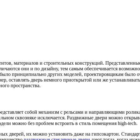
нтов, материалов и строительных конструкций. Представленны
зличаются они и по дизайну, тем самым обеспечивается возможн
е было принципиально других моделей, проектировщикам было о
р, оставлять дверь немного приоткрытой или же устанавливать 
ного пространства.
едставляет собой механизм с рельсами и направляющими роликам
сильном сквозняке исключается. Раздвижные двери можно открыв
ели можно без проблем встроить в стиль помещения high-tech.
ых дверей, их можно установить даже на гипсокартон. Стандар
еимущество
раздвижные стеклянные двери
дают тогда, когда нуж