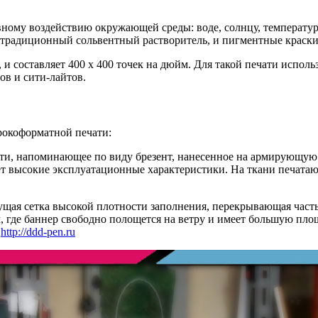
вному воздействию окружающей среды: воде, солнцу, температур
 традиционный сольвентный растворитель, и пигментные краски
, и составляет 400 х 400 точек на дюйм. Для такой печати испо
ов и сити-лайтов.
рокоформатной печати:
и, напоминающее по виду брезент, нанесенное на армирующую с
ет высокие эксплуатационные характеристики. На ткани печатаю
ая сетка высокой плотности заполнения, перекрывающая часть 
 где баннер свободно полощется на ветру и имеет большую площа
.
http://ddd-pen.ru