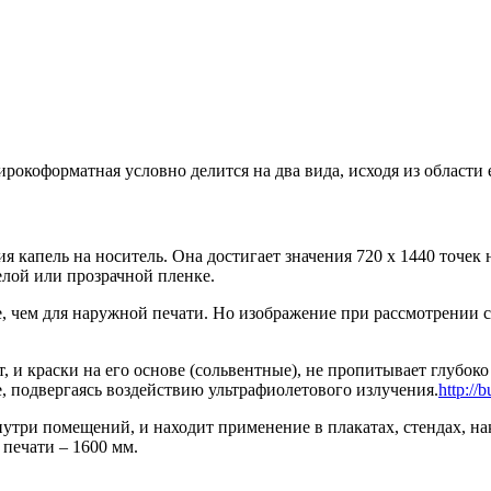
ирокоформатная условно делится на два вида, исходя из област
я капель на носитель. Она достигает значения 720 х 1440 точе
елой или прозрачной пленке.
, чем для наружной печати. Но изображение при рассмотрении с
, и краски на его основе (сольвентные), не пропитывает глубоко
е, подвергаясь воздействию ультрафиолетового излучения.
http://b
нутри помещений, и находит применение в плакатах, стендах, на
печати – 1600 мм.