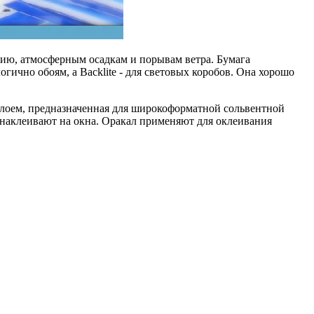
анию, атмосферным осадкам и порывам ветра. Бумага
гично обоям, а Backlitе - для световых коробов. Она хорошо
лоем, предназначенная для широкоформатной сольвентной
ю наклеивают на окна. Оракал применяют для оклеивания