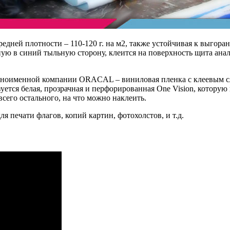
редней плотности – 110-120 г. на м2, также устойчивая к выгор
ую в синий тыльную сторону, клеится на поверхность щита анало
дноименной компании ORACAL – виниловая пленка с клеевым с
зуется белая, прозрачная и перфорированная One Vision, котору
сего остального, на что можно наклеить.
я печати флагов, копий картин, фотохолстов, и т.д.