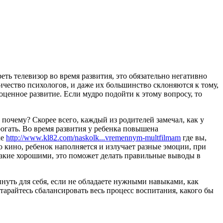
еть телевизор во время развития, это обязательно негативно
ичество психологов, и даже их большинство склоняются к тому,
оценное развитие. Если мудро подойти к этому вопросу, то
, почему? Скорее всего, каждый из родителей замечал, как у
рогать. Во время развития у ребенка повышена
ке
http://www.kl82.com/naskolk...vremennym-multfilmam
где вы,
 кино, ребенок наполняется и излучает разные эмоции, при
 какие хорошими, это поможет делать правильные выводы в
нуть для себя, если не обладаете нужными навыками, как
старайтесь сбалансировать весь процесс воспитания, какого бы