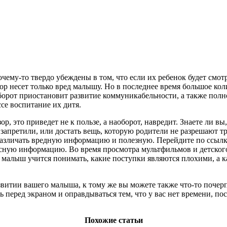
ему-то твердо убеждены в том, что если их ребенок будет смотр
ор несет только вред малышу. Но в последнее время большое кол
оборот приостановит развитие коммуникабельности, а также полн
се воспитание их дитя.
р, это приведет не к пользе, а наоборот, навредит. Знаете ли вы
 запретили, или достать вещь, которую родители не разрешают т
 различать вредную информацию и полезную. Перейдите по ссыл
есную информацию. Во время просмотра мультфильмов и детского
а, малыш учится понимать, какие поступки являются плохими, а
звитии вашего малыша, к тому же вы можете также что-то почерп
ь перед экраном и оправдываться тем, что у вас нет времени, по
Похожие статьи