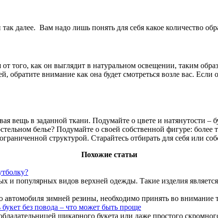
так далее. Вам надо лишь понять для себя какое количество обр
от того, как он выглядит в натуральном освещении, таким образо
й, обратите внимание как она будет смотреться возле вас. Если о
ая вещь в заданной ткани. Подумайте о цвете и натянутости – бу
остельном белье? Подумайте о своей собственной фигуре: более 
ограниченной структурой. Старайтесь отбирать для себя или соб
Похожие статьи
утболку?
х и популярных видов верхней одежды. Такие изделия является 
 автомобиля зимней резины, необходимо принять во внимание та
 букет без повода – что может быть проще
 обладательницей шикарного букета или даже простого скромного