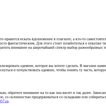
о нравится искать вдохновение в плагиате, а кто-то самостояте
осто фантастическим. Для этого стоит позаботиться о покупке т
обратить внимание на широчайший спектр выбор разнообразных т
ализировать одеяние, которое вы хотите сделать. В магазин нам
нуться и почувствовать одеяние, чтобы понять ту часть, котору
 ткан, обратите внимание на то как она висит и так далее. Зави
ёлое, со склонностью придерживаться со складками или собиратьс
-357.ru
.