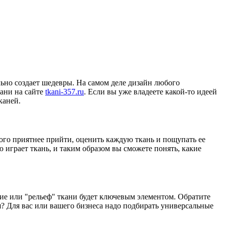
льно создает шедевры. На самом деле дизайн любого
кани на сайте
tkani-357.ru
. Если вы уже владеете какой-то идеей
каней.
ного приятнее прийти, оценить каждую ткань и пощупать ее
ю играет ткань, и таким образом вы сможете понять, какие
сание или "рельеф" ткани будет ключевым элементом. Обратите
я? Для вас или вашего бизнеса надо подбирать универсальные