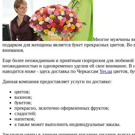
Многие мужчины вы
подарком для женщины является букет прекрасных цветов. Во 
внимания.
Еще более неожиданным и приятным сюрпризом для любимой по
неожиданностью и одновременно уделив ей свое внимание. В н
наводится ниже - здесь доставка по Черкассам
Yes.ua
цветов, бу
Данная компания предоставляет услуги по доставке:
цветов;
вазонов;
букетов;
прекрасно, экзотично оформленных фруктов;
сладостей;
напитков;
а также может выполнить индивидуальные заказы.
Заказывая цветы в данном интернет магазине заказчик всегда м