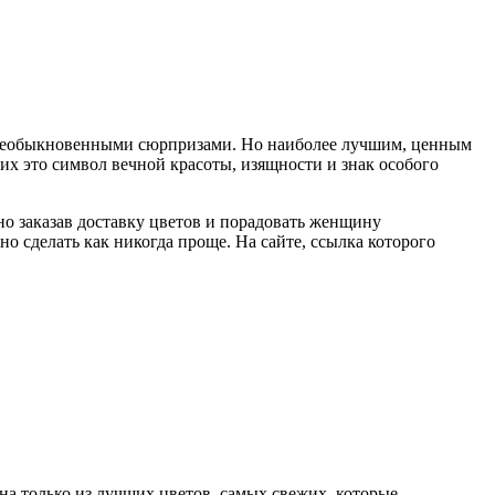
необыкновенными сюрпризами. Но наиболее лучшим, ценным
х это символ вечной красоты, изящности и знак особого
о заказав доставку цветов и порадовать женщину
сделать как никогда проще. На сайте, ссылка которого
ина только из лучших цветов, самых свежих, которые