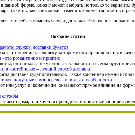
в данной фирме, клиент может выбрать не только те варианты бу
ляры букетов, заказчик может изменять количество цветов и ра
лючает в себя стоимость услуги доставки. Это очень экономно, п
Похожие статьи
работы службы доставки букетов
ать отношение к человеку, которому они преподносятся в качест
в - это романтично и приятно
ны, они никогда не утратят актуальности и всегда будут прият
ки в контейнерах – лучший способ доставки
гда доставка будет длительной. Также контейнер нужно использов
 такое попутные грузоперевозки: виды и особенности
бот или услуг и, конечно же, оказывают прямое влияние на фор
й службы
о забыто дома, или хочется преподнести приятный сюрприз своей