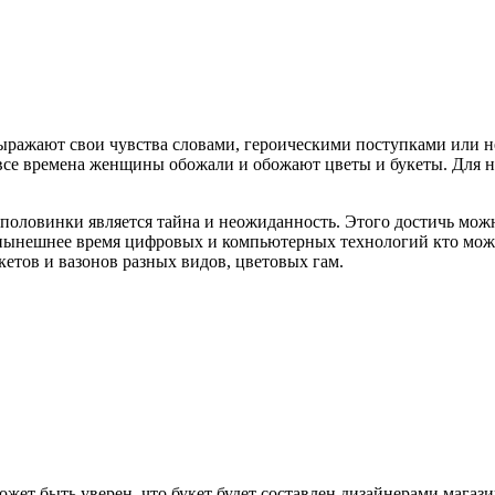
ражают свои чувства словами, героическими поступками или 
все времена женщины обожали и обожают цветы и букеты. Для ни
ловинки является тайна и неожиданность. Этого достичь можн
ынешнее время цифровых и компьютерных технологий кто можно 
кетов и вазонов разных видов, цветовых гам.
ожет быть уверен, что букет будет составлен дизайнерами магаз