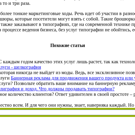
 то и три раза.
лее тонкие маркетинговые ходы. Речь идет об участии в разно
юры, которые посетители могут взять с собой. Такие брошюрки
х также заказывают в типографиях, где на современной технике 
 процессе ведения бизнеса, без услуг типографии не обойтись, 
Похожие статьи
 каждым годом качество этих услуг лишь растет, так как технол
луги - шелкография
оторая никогда не выйдет из моды. Ведь, все эксклюзивное позв
Баннерная реклама для продвижения вашего продукта или 
ги? Позвольте обратить ваше внимание на баннерную рекламу. Б
лиграфия и доход. Что должны продавать типографии?
 количество клиентов? Ответ удивителен в своей простоте – реал
естно всем. И для чего они нужны, знает, наверняка каждый. Но 