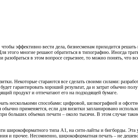
 чтобы эффективно вести дела, бизнесменам приходится решать 
ля этого многие решают обратиться в типографию. Иногда трат
разобраться в этом вопросе серьезнее, то можно понять, что вс
зитки. Некоторые стараются все сделать своими силами: разрабо
удет гарантировать хороший результат, да и затрат обычно получ
ящий продукт и отпечатают его на подходящей бумаге.
чать несколькими способами: цифровой, шелкографией и офсетн
 обычно применяется, если для визитки запланировано использо
ри больших объемах печати – около тысячи. В этом случае таки
ти широкоформатного типа А1, на сити-лайты и бигборды. Эта у
я и прочее. Несомненно, широкоформатная печать – не дешевое