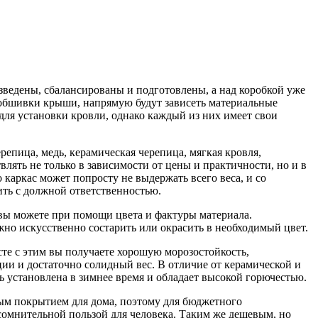
зведены, сбалансированы и подготовлены, а над коробкой уже
я обшивки крыши, напрямую будут зависеть материальные
для установки кровли, однако каждый из них имеет свои
епица, медь, керамическая черепица, мягкая кровля,
лять не только в зависимости от цены и практичности, но и в
 каркас может попросту не выдержать всего веса, и со
ть с должной ответственностью.
вы можете при помощи цвета и фактуры материала.
жно искусственно состарить или окрасить в необходимый цвет.
сте с этим вы получаете хорошую морозостойкость,
ии и достаточно солидный вес. В отличие от керамической и
ь установлена в зимнее время и обладает высокой горючестью.
ым покрытием для дома, поэтому для бюджетного
сомнительной пользой для человека. Таким же дешевым, но