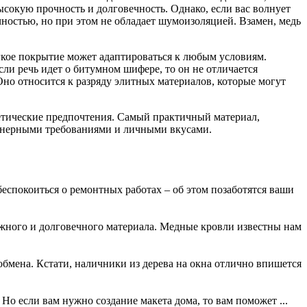
сокую прочность и долговечность. Однако, если вас волнует
ечностью, но при этом не обладает шумоизоляцией. Взамен, медь
ягкое покрытие может адаптироваться к любым условиям.
сли речь идет о битумном шифере, то он не отличается
но относится к разряду элитных материалов, которые могут
етические предпочтения. Самый практичный материал,
нженерными требованиями и личными вкусами.
еспокоиться о ремонтных работах – об этом позаботятся ваши
жного и долговечного материала. Медные кровли известны нам
обмена. Кстати, наличники из дерева на окна отлично впишется
о если вам нужно создание макета дома, то вам поможет ...