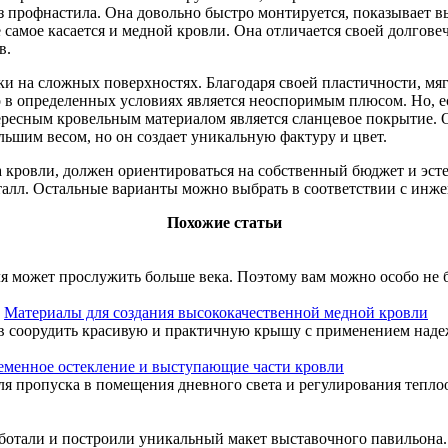
 профнастила. Она довольно быстро монтируется, показывает вы
е самое касается и медной кровли. Она отличается своей долгов
в.
вки на сложных поверхностях. Благодаря своей пластичности, м
то в определенных условиях является неоспоримым плюсом. Но, е
ресным кровельным материалом является сланцевое покрытие. О
ольшим весом, но он создает уникальную фактуру и цвет.
а кровли, должен ориентироваться на собственный бюджет и эст
металл. Остальные варианты можно выбрать в соответствии с и
Похожие статьи
 может прослужить больше века. Поэтому вам можно особо не б
Материалы для создания высококачественной медной кровли
ов соорудить красивую и практичную крышу с применением наде
еменное остекление и выступающие части кровли
ля пропуска в помещения дневного света и регулирования тепло
отали и построили уникальный макет выставочного павильона. Н