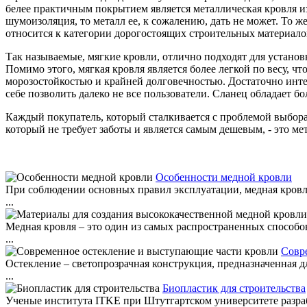
белее практичным покрытием является металлическая кровля из
шумоизоляция, то металл ее, к сожалению, дать не может. То ж
относится к категории дорогостоящих строительных материало
Так называемые, мягкие кровли, отлично подходят для устано
Помимо этого, мягкая кровля является более легкой по весу, ч
морозостойкостью и крайней долговечностью. Достаточно инте
себе позволить далеко не все пользователи. Сланец обладает б
Каждый покупатель, который сталкивается с проблемой выбор
который не требует заботы и является самым дешевым, - это 
Особенности медной кровли
При соблюдении основных правил эксплуатации, медная кровля
...
Медная кровля – это один из самых распространенных способ
...
Совр
Остекление – светопрозрачная конструкция, предназначенная д
...
Биопластик для строительства
Ученые института ITKE при Штутгартском университете разраб