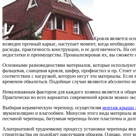
Кровля является ос
возведен прочный каркас, наступает момент, когда необходимо
расходы, практичность конструкции, и ее долговечность. На с
недостатки и преимущества. Проанализировав их, вы сможете 
Основными разновидностями материалов, которые используются 
фальцевая, сланцевая кровля, шифер, профнастил и пр. Стоит о
соответствии с нагрузкой, которую несут эти материалы. Если 
временем обвалиться. Подобные случаи являются абсолютно н
Немаловажным фактором для каждого хозяина является и общее
Практически во всех вариантах современной кровли можно экс
Выбирая керамическую черепицу, осуществляя
монтаж крыши 
звукоизоляцию и влагообмен. Минусом этого вида материала яв
песчаной черепицы, битумная черепица более пластична и долг
Альтернативой трудоемкому процессу установки черепицы явл
строительства он подойдет наилучшим образом. Однако, этот 