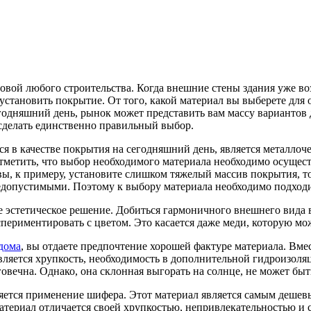
новой любого строительства. Когда внешние стены здания уже во
 установить покрытие. От того, какой материал вы выберете дл
егодняшний день, рынок может представить вам массу вариантов 
сделать единственно правильный выбор.
в качестве покрытия на сегодняшний день, является металлочер
тметить, что выбор необходимого материала необходимо осуществ
вы, к примеру, установите слишком тяжелый массив покрытия, то
едопустимыми. Поэтому к выбору материала необходимо подходи
 эстетическое решение. Добиться гармоничного внешнего вида 
периментировать с цветом. Это касается даже меди, которую мо
дома
, вы отдаете предпочтение хорошей фактуре материала. Вме
ляется хрупкость, необходимость в дополнительной гидроизоляц
овечна. Однако, она склонная выгорать на солнце, не может быт
яется применение шифера. Этот материал является самым дешев
материал отличается своей хрупкостью, непривлекательностью и 