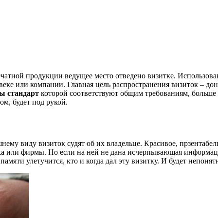
чатной продукции ведущее место отведено визитке. Использован
ке или компании. Главная цель распространения визиток – дон
ы стандарт
которой соответствуют общим требованиям, больше ша
м, будет под рукой.
нему виду визиток судят об их владельце. Красивое, прзентабе
ка или фирмы. Но если на ней не дана исчерпывающая информаци
памяти улетучится, кто и когда дал эту визитку. И будет непонят