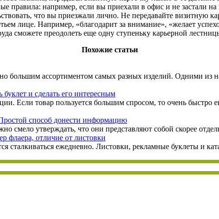
 правила: например, если вы приехали в офис и не застали на м
льствовать, что вы приезжали лично. Не передавайте визитную ка
етьем лице. Например, «благодарит за внимание», «желает успех
 труда сможете преодолеть еще одну ступеньку карьерной лестниц
Похожие статьи
ьно большим ассортиментом самых разных изделий. Одними из 
 буклет и сделать его интересным
ции. Если товар пользуется большим спросом, то очень быстро 
Простой способ донести информацию
жно смело утверждать, что они представляют собой скорее отдел
ер флаера, отличие от листовки
ся сталкиваться ежедневно. Листовки, рекламные буклеты и ка