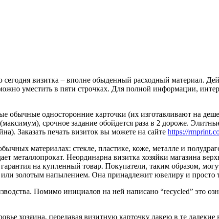
о сегодня визитка – вполне обыденный расходный материал. Дейс
можно уместить в пяти строчках. Для полной информации, интер
е обычные односторонние карточки (их изготавливают на дешево
(максимум), срочное задание обойдется раза в 2 дороже. Элитн
айна). Заказать печать визиток вы можете на сайте
https://rmprint.c
бычных материалах: стекле, пластике, коже, металле и полудра
дает металлопрокат. Неординарна визитка хозяйки магазина вер
арантия на купленный товар. Покупатели, таким образом, могут н
 или золотым напылением. Она принадлежит ювелиру и просто т
водства. Помимо инициалов на ней написано “recycled” это озн
оровье хозяина, передавая визитную карточку лакею в те далекие 