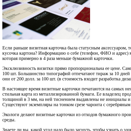
Если раньше визитная карточка была статусным аксессуаром, т
кусочка картона? Информацию о себе (телефон, ФИО и адрес) 
которая примерно в 4 раза меньше бумажной карточки.
Эксклюзивность визитки прямо пропорциональна ее цене. Самы
100 шт. Большинство типографий отпечатают тираж за 10 дней 
они от 200 долл. за 100 шт. (в стоимость входит разработка диз
В настоящее время визитные карточки печатаются на самых нео
стильная карта из металлизированной бумаги. Ее владелец про
толщиной в 3 мм, на ней тиснением выдавлены не инициалы и г
Существуют экземпляры на тонком срезе чароита с серебряным
Экологи делают визитные карточки из отходов бумажного произ
среды.
Знаете ли вы, какой угол надо было загнуть, чтобы узнать о зд