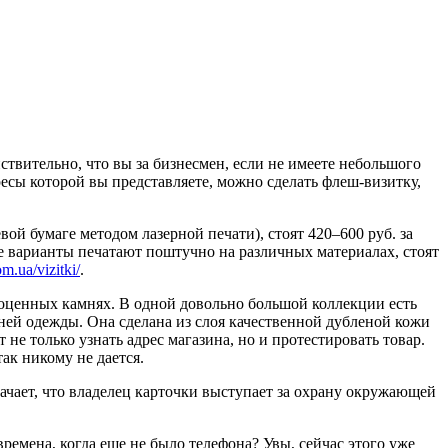
твительно, что вы за бизнесмен, если не имеете небольшого
есы которой вы представляете, можно сделать флеш-визитку,
й бумаге методом лазерной печати), стоят 420–600 руб. за
ые варианты печатают поштучно на различных материалах, стоят
om.ua/vizitki/
.
гоценных камнях. В одной довольно большой коллекции есть
хней одежды. Она сделана из слоя качественной дубленой кожи
е только узнать адрес магазина, но и протестировать товар.
ак никому не дается.
ачает, что владелец карточки выступает за охрану окружающей
времена, когда еще не было телефона? Увы, сейчас этого уже