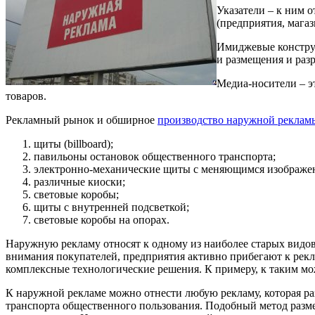
Указатели – к ним 
(предприятия, магаз
Имиджевые констру
и размещения и раз
Медиа-носители – э
товаров.
Рекламный рынок и обширное
производство наружной реклам
щиты (billboard);
павильоны остановок общественного транспорта;
электронно-механические щиты с меняющимся изображе
различные киоски;
световые коробы;
щиты с внутренней подсветкой;
световые коробы на опорах.
Наружную рекламу относят к одному из наиболее старых видов 
внимания покупателей, предприятия активно прибегают к рекл
комплексные технологические решения. К примеру, к таким м
К наружной рекламе можно отнести любую рекламу, которая ра
транспорта общественного пользования. Подобный метод разме