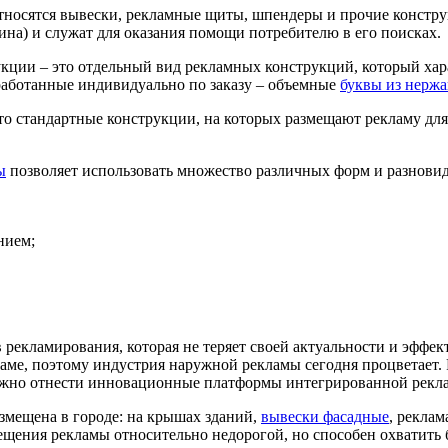
относятся вывески, рекламные щиты, шпендеры и прочие констр
ина) и служат для оказания помощи потребителю в его поисках.
кции – это отдельный вид рекламных конструкций, который ха
работанные индивидуально по заказу – объемные
буквы из нерж
то стандартные конструкции, на которых размещают рекламу для
ы
позволяет использовать множество различных форм и разнови
нием;
рекламирования, которая не теряет своей актуальности и эффек
аме, поэтому индустрия наружной рекламы сегодня процветает. 
ожно отнести инновационные платформы интегрированной рекла
змещена в городе: на крышах зданий,
вывески фасадные
, реклам
щения рекламы относительно недорогой, но способен охватить 