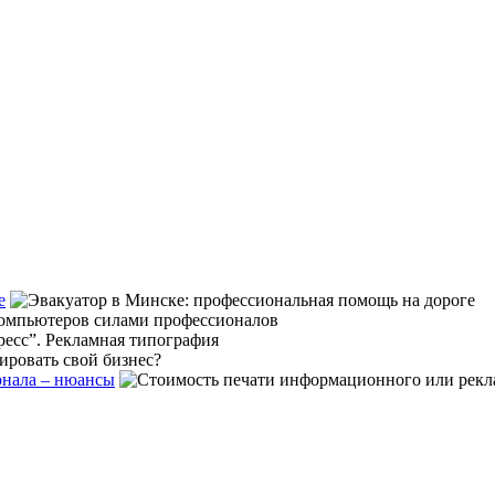
е
рнала – нюансы