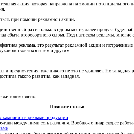
ательная акция, которая направлена на эмоции потенциального 
ия.
ваться, при помощи рекламной акции.
инственный раз и только в одном месте, далее продукт будет за
пад сбыта второсортного сырья. Под натиском рекламы, многие с
эффектная реклама, это результат рекламной акции и потраченны
руководствоваться и тем и другим.
ы и предпочтения, уже никого не это не удивляет. Но западная 
остигла такого развития, как западная.
 же только звено.
Похожие статьи
р-кампаний в рекламе продукции
все-таки между ними есть различия. Вообще-то пиар скорее работа
ламе
ается он с разработки рекламной компании, целью которой являе