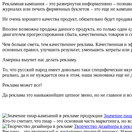
Рекламная кампания – это развернутая информативно – познав
журналах или печать фирменных буклетов – это еще не кампан
Не очень хорошего качества продукт, обязательно будет прода
Вполне возможна продажа данного продукта, но только один ед
двигателем прогрессирования сбыта, качественных товаров и с
Чем больше смета, тем качественнее реклама. Качественная и 
основных правил, улучшить результат, уменьшить затраты или 
Америка выучит нас делать рекламу.
То, что русский народ имеет довольно таки специфические вкус
реально, да и не нуждается она в этом, наша экономика еще не д
Реклама может все!
Да реклама это наиважнейшее цепное звено, но не главное и все
Значение пиа
Кто-то считает, что пиар – это основная часть маркетинга, но 
Творчество дизайнера в рек
Реклама – это творческий и достаточно трудный процесс. Начин