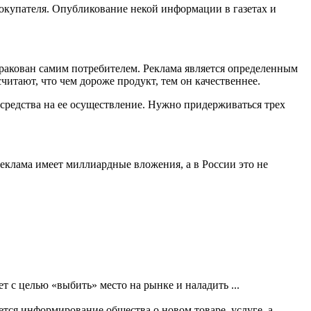
покупателя. Опубликование некой информации в газетах и
бракован самим потребителем. Реклама является определенным
читают, что чем дороже продукт, тем он качественнее.
е средства на ее осуществление. Нужно придерживаться трех
реклама имеет миллиардные вложения, а в России это не
ет с целью «выбить» место на рынке и наладить ...
тся информирование общества о новом товаре, услуге, а ...