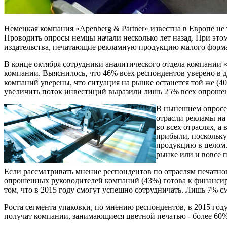
Немецкая компания «Apenberg & Partner» известна в Европе не 
Проводить опросы немцы начали несколько лет назад. При это
издательства, печатающие рекламную продукцию малого форма
В конце октября сотрудники аналитического отдела компании «
компании. Выяснилось, что 46% всех респондентов уверено в 
компаний уверены, что ситуация на рынке останется той же (40
увеличить поток инвестиций выразили лишь 25% всех опроше
В нынешнем опросе 
отрасли рекламы на
во всех отраслях, а
прибыли, поскольку
продукцию в целом.
рынке или и вовсе 
Если рассматривать мнение респондентов по отраслям печатного
опрошенных руководителей компаний (43%) готова к финансир
том, что в 2015 году смогут успешно сотрудничать. Лишь 7% с
Роста сегмента упаковки, по мнению респондентов, в 2015 год
получат компании, занимающиеся цветной печатью - более 6