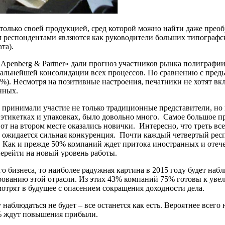
только своей продукцией, сред которой можно найти даже преобр
м респондентами являются как руководители больших типографск
та).
Apenberg & Partner» дали прогноз участников рынка полиграфии
дальнейшей консолидации всех процессов. По сравнению с пред
%). Несмотря на позитивные настроения, печатники не хотят вкл
нных.
принимали участие не только традиционные представители, но 
 этикетках и упаковках, было довольно много. Самое большое 
 вот на втором месте оказались новички. Интересно, что треть 
 ожидается сильная конкуренция. Почти каждый четвертый рес
 Как и прежде 50% компаний ждет притока иностранных и отече
перейти на новый уровень работы.
 бизнеса, то наиболее радужная картина в 2015 году будет набл
ованию этой отрасли. Из этих 43% компаний 75% готовы к увел
мотрят в будущее с опасением сокращения доходности дела.
у наблюдаться не будет – все останется как есть. Вероятнее вс
0% ждут повышения прибыли.