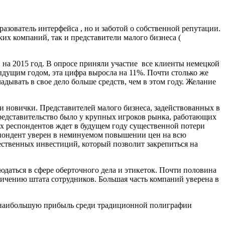
азователь интерфейса , но и заботой о собственной репутации.
их компаний, так и представители малого бизнеса (
 на 2015 год. В опросе приняли участие все клиенты немецкой
ыдущим годом, эта цифра выросла на 11%. Почти столько же
адывать в свое дело больше средств, чем в этом году. Желание
и новички. Представителей малого бизнеса, задействованных в
представительство было у крупных игроков рынка, работающих
всех респондентов ждет в будущем году существенной потери
пондент уверен в неминуемом повышении цен на всю
ственных инвестиций, который позволит закрепиться на
юдаться в сфере оберточного дела и этикеток. Почти половина
ичению штата сотрудников. Большая часть компаний уверена в
его наибольшую прибыль среди традиционной полиграфии