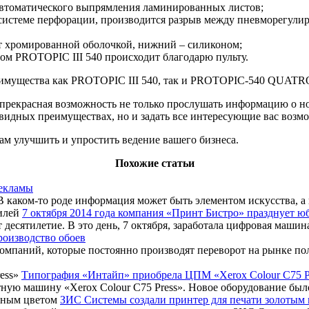
автоматического выпрямления ламинированных листов;
системе перфорации, производится разрыв между пневморегулир
т хромированной оболочкой, нижний – силиконом;
ом PROTOPIC III 540 происходит благодарю пульту.
имущества как PROTOPIC III 540, так и PROTOPIC-540 QUATRO
т прекрасная возможность не только прослушать информацию о но
евидных преимуществах, но и задать все интересующие вас возм
ам улучшить и упростить ведение вашего бизнеса.
Похожие статьи
рекламы
каком-то роде информация может быть элементом искусства, а ве
7 октября 2014 года компания «Принт Бистро» празднует ю
есятилетие. В это день, 7 октября, заработала цифровая машина
роизводство обоев
мпаний, которые постоянно производят переворот на рынке пол
Типография «Интайп» приобрела ЦПМ «Xerox Colour C75 P
 машину «Xerox Colour C75 Press». Новое оборудование было з
ЗИС Системы создали принтер для печати золотым