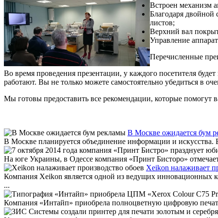
Встроен механизм 
Благодаря двойной 
листов;
Верхний вал покры
Управление аппарат
Перечисленные пре
Во время проведения презентации, у каждого посетителя буде
работают. Вы не только можете самостоятельно убедиться в оч
Мы готовы предоставить все рекомендации, которые помогут в
В Москве ожидается бум 
В Москве планируется объединение информации и искусства. В 
На юге Украины, в Одессе компания «Принт Бисторо» отмечает д
Xeikon налаживает п
Компания Xeikon является одной из ведущих инновационных ко
...
Компания «Интайп» приобрела полноцветную цифровую печатную