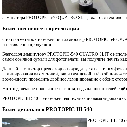
ламинатора PROTOPIC-540 QUATRO SLIT, включая технологии
Более подробнее о презентации
Стоит отметить, что новейший ламинатор PROTOPIC-540 QUAT
изготовления продукции.
Благодаря ламинутору PROTOPIC-540 QUATRO SLIT с использо
самой обычной бумаги для фотопечати, вы получите печать как
Данный ламинатор превосходно подходит для печатанья фотокни
ламинирования как матовой, так и глянцевой плёнкой поможе
возможность проводить двойное ламинирование с обоих сторон
Но это далеко не полная презентация, ведь на посетителей ещ
PROTOPIC III 540 – это новейшая техника по ламинированию, 
Более детально о PROTOPIC III 540
PROTOPIC III 540 