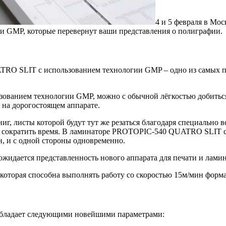
4 и 5 февраля в Мо
 GMP, которые перевернут ваши представления о полиграфии.
RO SLIT с использованием технологии GMP – одно из самых п
ванием технологии GMP, можно с обычной лёгкостью добиться 
 на дорогостоящем аппарате.
г, листы которой будут тут же резаться благодаря специально 
т сократить время. В ламинаторе PROTOPIC-540 QUATRO SLIT с
, и с одной стороны одновременно.
ё ожидается представленность нового аппарата для печати и лам
которая способна выполнять работу со скоростью 15м/мин форма
обладает следующими новейшими параметрами: