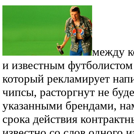
между к
и известным футболисто
который рекламирует напи
чипсы, расторгнут не буд
указанными брендами, на
срока действия контрактн
известно со слов одного 