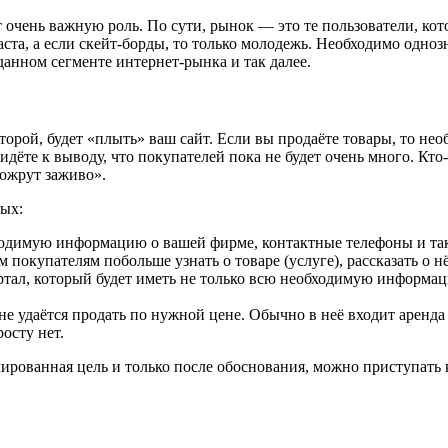
 очень важную роль. По сути, рынок — это те пользователи, кот
аста, а если скейт-борды, то только молодежь. Необходимо одноз
данном сегменте интернет-рынка и так далее.
орой, будет «плыть» ваш сайт. Если вы продаёте товары, то нео
ёте к выводу, что покупателей пока не будет очень много. Кто-
сожрут заживо».
ных:
ходимую информацию о вашей фирме, контактные телефоны и так
окупателям побольше узнать о товаре (услуге), рассказать о н
ртал, который будет иметь не только всю необходимую информаци
не удаётся продать по нужной цене. Обычно в неё входит аренда 
осту нет.
лированная цель и только после обоснования, можно приступать 