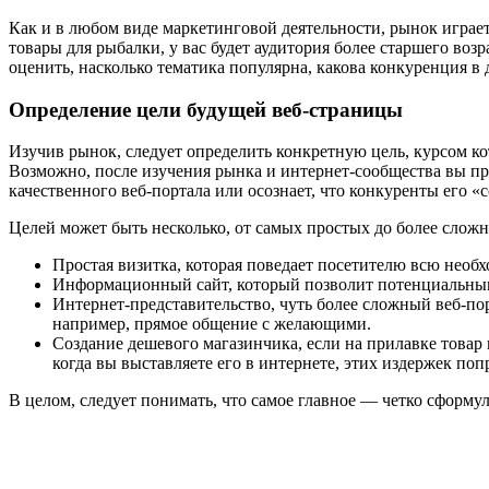
Как и в любом виде маркетинговой деятельности, рынок играет
товары для рыбалки, у вас будет аудитория более старшего возр
оценить, насколько тематика популярна, какова конкуренция в 
Определение цели будущей веб-страницы
Изучив рынок, следует определить конкретную цель, курсом кот
Возможно, после изучения рынка и интернет-сообщества вы прид
качественного веб-портала или осознает, что конкуренты его «
Целей может быть несколько, от самых простых до более слож
Простая визитка, которая поведает посетителю всю необ
Информационный сайт, который позволит потенциальным п
Интернет-представительство, чуть более сложный веб-по
например, прямое общение с желающими.
Создание дешевого магазинчика, если на прилавке товар 
когда вы выставляете его в интернете, этих издержек попр
В целом, следует понимать, что самое главное — четко сформу